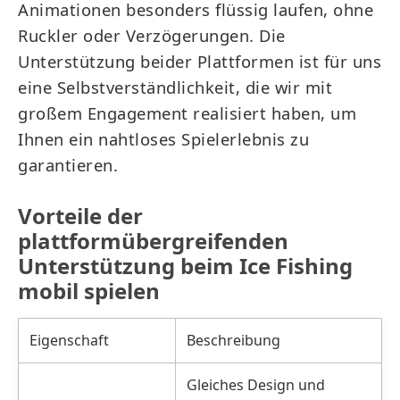
Animationen besonders flüssig laufen, ohne
Ruckler oder Verzögerungen. Die
Unterstützung beider Plattformen ist für uns
eine Selbstverständlichkeit, die wir mit
großem Engagement realisiert haben, um
Ihnen ein nahtloses Spielerlebnis zu
garantieren.
Vorteile der
plattformübergreifenden
Unterstützung beim Ice Fishing
mobil spielen
Eigenschaft
Beschreibung
Gleiches Design und