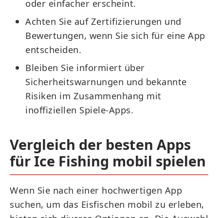
oder einfacher erscheint.
Achten Sie auf Zertifizierungen und
Bewertungen, wenn Sie sich für eine App
entscheiden.
Bleiben Sie informiert über
Sicherheitswarnungen und bekannte
Risiken im Zusammenhang mit
inoffiziellen Spiele-Apps.
Vergleich der besten Apps
für Ice Fishing mobil spielen
Wenn Sie nach einer hochwertigen App
suchen, um das Eisfischen mobil zu erleben,