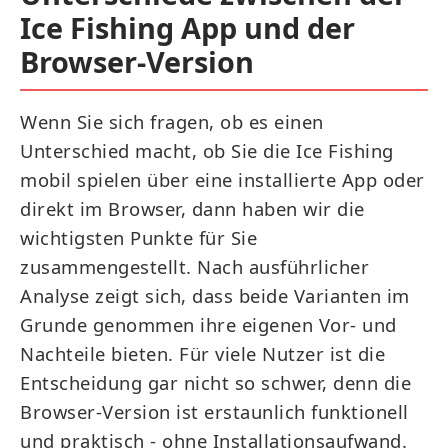
Ice Fishing App und der
Browser-Version
Wenn Sie sich fragen, ob es einen
Unterschied macht, ob Sie die Ice Fishing
mobil spielen über eine installierte App oder
direkt im Browser, dann haben wir die
wichtigsten Punkte für Sie
zusammengestellt. Nach ausführlicher
Analyse zeigt sich, dass beide Varianten im
Grunde genommen ihre eigenen Vor- und
Nachteile bieten. Für viele Nutzer ist die
Entscheidung gar nicht so schwer, denn die
Browser-Version ist erstaunlich funktionell
und praktisch - ohne Installationsaufwand.