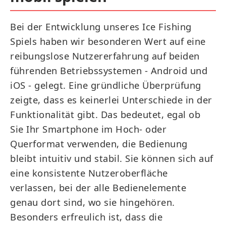
Bei der Entwicklung unseres Ice Fishing
Spiels haben wir besonderen Wert auf eine
reibungslose Nutzererfahrung auf beiden
führenden Betriebssystemen - Android und
iOS - gelegt. Eine gründliche Überprüfung
zeigte, dass es keinerlei Unterschiede in der
Funktionalität gibt. Das bedeutet, egal ob
Sie Ihr Smartphone im Hoch- oder
Querformat verwenden, die Bedienung
bleibt intuitiv und stabil. Sie können sich auf
eine konsistente Nutzeroberfläche
verlassen, bei der alle Bedienelemente
genau dort sind, wo sie hingehören.
Besonders erfreulich ist, dass die