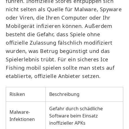
führen. Inoffizielle Stores entpuppen sich
nicht selten als Quelle für Malware, Spyware
oder Viren, die Ihren Computer oder Ihr
Mobilgerät infizieren können. Außerdem
besteht die Gefahr, dass Spiele ohne
offizielle Zulassung fälschlich modifiziert
wurden, was Betrug begünstigt und das
Spielerlebnis trübt. Für ein sicheres Ice
Fishing mobil spielen sollte man stets auf
etablierte, offizielle Anbieter setzen.
Risiken
Beschreibung
Gefahr durch schädliche
Malware-
Software beim Einsatz
Infektionen
inoffizieller APKs