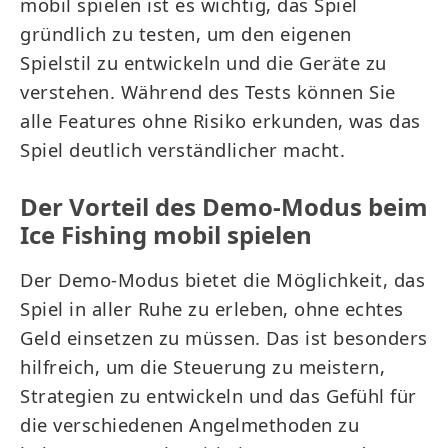
mobil spielen ist es wichtig, das Spiel
gründlich zu testen, um den eigenen
Spielstil zu entwickeln und die Geräte zu
verstehen. Während des Tests können Sie
alle Features ohne Risiko erkunden, was das
Spiel deutlich verständlicher macht.
Der Vorteil des Demo-Modus beim
Ice Fishing mobil spielen
Der Demo-Modus bietet die Möglichkeit, das
Spiel in aller Ruhe zu erleben, ohne echtes
Geld einsetzen zu müssen. Das ist besonders
hilfreich, um die Steuerung zu meistern,
Strategien zu entwickeln und das Gefühl für
die verschiedenen Angelmethoden zu