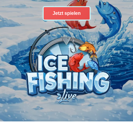
Jetzt spielen