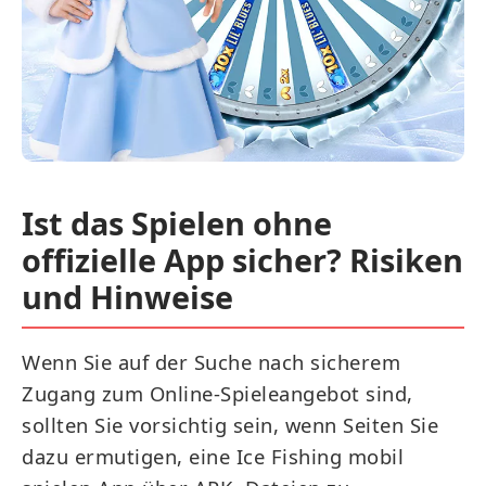
Ist das Spielen ohne
offizielle App sicher? Risiken
und Hinweise
Wenn Sie auf der Suche nach sicherem
Zugang zum Online-Spieleangebot sind,
sollten Sie vorsichtig sein, wenn Seiten Sie
dazu ermutigen, eine Ice Fishing mobil