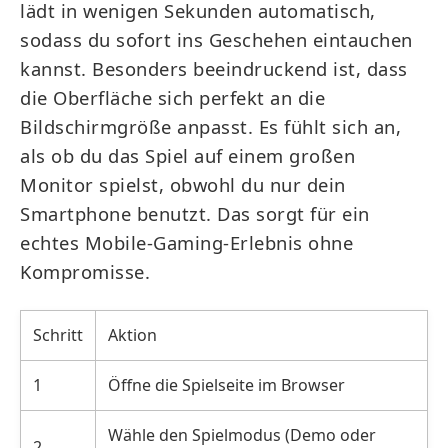
lädt in wenigen Sekunden automatisch,
sodass du sofort ins Geschehen eintauchen
kannst. Besonders beeindruckend ist, dass
die Oberfläche sich perfekt an die
Bildschirmgröße anpasst. Es fühlt sich an,
als ob du das Spiel auf einem großen
Monitor spielst, obwohl du nur dein
Smartphone benutzt. Das sorgt für ein
echtes Mobile-Gaming-Erlebnis ohne
Kompromisse.
Schritt
Aktion
1
Öffne die Spielseite im Browser
Wähle den Spielmodus (Demo oder
2