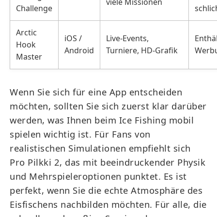
viele Missionen
Challenge
schlic
Arctic
iOS /
Live-Events,
Enthä
Hook
Android
Turniere, HD-Grafik
Werb
Master
Wenn Sie sich für eine App entscheiden
möchten, sollten Sie sich zuerst klar darüber
werden, was Ihnen beim Ice Fishing mobil
spielen wichtig ist. Für Fans von
realistischen Simulationen empfiehlt sich
Pro Pilkki 2, das mit beeindruckender Physik
und Mehrspieleroptionen punktet. Es ist
perfekt, wenn Sie die echte Atmosphäre des
Eisfischens nachbilden möchten. Für alle, die