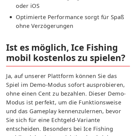
oder iOS
Optimierte Performance sorgt für Spaß
ohne Verzögerungen
Ist es möglich, Ice Fishing
mobil kostenlos zu spielen?
Ja, auf unserer Plattform können Sie das
Spiel im Demo-Modus sofort ausprobieren,
ohne einen Cent zu bezahlen. Dieser Demo-
Modus ist perfekt, um die Funktionsweise
und das Gameplay kennenzulernen, bevor
Sie sich für eine Echtgeld-Variante
entscheiden. Besonders bei Ice Fishing