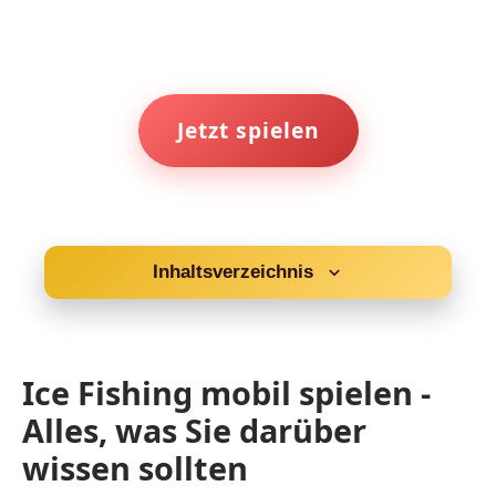
Jetzt spielen
Inhaltsverzeichnis
Ice Fishing mobil spielen - Alles, was Sie
darüber wissen sollten
Ice Fishing mobil spielen -
So spielst du Ice Fishing mobil spielen -
Alles, was Sie darüber
ganz ohne App
wissen sollten
Unterschiede zwischen der Ice Fishing