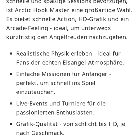
schnelle und spaßige Sessions bevorzugen,
ist Arctic Hook Master eine großartige Wahl.
Es bietet schnelle Action, HD-Grafik und ein
Arcade-Feeling - ideal, um unterwegs
kurzfristig den Angelfreuden nachzugehen.
Realistische Physik erleben - ideal für
Fans der echten Eisangel-Atmosphäre.
Einfache Missionen für Anfänger -
perfekt, um schnell ins Spiel
einzutauchen.
Live-Events und Turniere für die
passionierten Enthusiasten.
Grafik-Qualität - von schlicht bis HD, je
nach Geschmack.