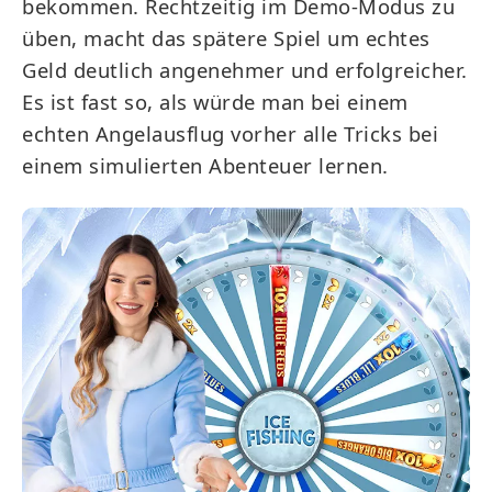
bekommen. Rechtzeitig im Demo-Modus zu
üben, macht das spätere Spiel um echtes
Geld deutlich angenehmer und erfolgreicher.
Es ist fast so, als würde man bei einem
echten Angelausflug vorher alle Tricks bei
einem simulierten Abenteuer lernen.