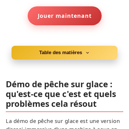
Jouer maintenant
Table des matières
Démo de pêche sur glace : qu'est-ce
que c'est et quels problèmes cela
résout
Démo de pêche sur glace :
qu'est-ce que c'est et quels
Démonstration de pêche sur glace -
problèmes cela résout
une expérience authentique sans mise
de fonds
La démo de pêche sur glace est une version
Démonstration de la pêche sur glace