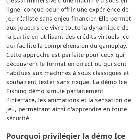
d'essai immersive d'une machine à sous en
sur appareils mobiles
ligne, conçue pour offrir une expérience de
jeu réaliste sans enjeu financier. Elle permet
Comment démarrer une démo de
aux joueurs de vivre toute la dynamique de
pêche sur glace étape par étape
la partie en utilisant des crédits virtuels, ce
Peut-on gagner lors d'une démo d’Ice
qui facilite la compréhension du gameplay.
Fishing
Cette approche est parfaite pour ceux qui
découvrent le format en direct ou qui sont
Pour qui l'Ice Fishing démo est-elle la
habitués aux machines à sous classiques et
meilleure option
souhaitent tester sans risque. La démo Ice
Fishing démo simule parfaitement
FAQ
l'interface, les animations et la sensation de
jeu, permettant ainsi d'apprendre en toute
sécurité.
Pourquoi privilégier la démo Ice